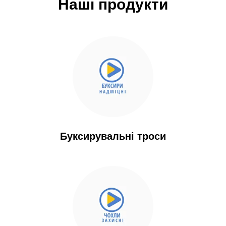
Наші продукти
Виробник
ТОВ НВФ "ТКС" провідне підприємство
України з виробництва і реалізації
Буксирувальні троси
вантажопідйомних строп, вантажного
оснащення, такелажу, промислової
упаковки. Якість продукції ТОВ НВФ
"ТКС" регламентується міжнародними
стандартами і внутрішнім ТУ на кожен
тип продукції. Компанія проводить
регулярні випробування продукції, що
виробляється на міцність і відповідність