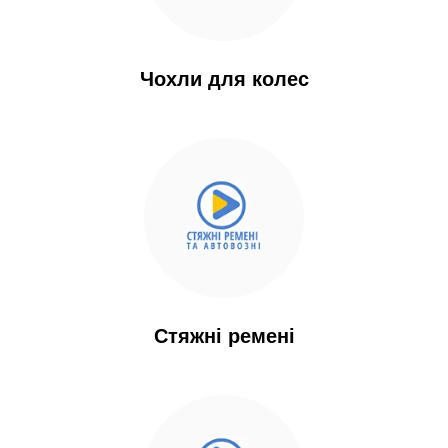
зазначеним характеристикам.
Експертність компанії підтверджена
більш ніж 10-річним досвідом, а також
Чохли для колес
постійною співпрацею з найбільшими
металургійними і
сільськогосподарськими підприємствами
України, такими як Інтерпайп; Метівест;
Centravis; Дніпроспецсталь і інші.
Cтяжні ремені