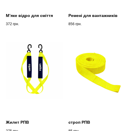
Мʼяке відро для сміття
Ремені для вантажників
372
грн.
856
грн.
Жилет РПВ
строп РПВ
275
грн.
85
грн.