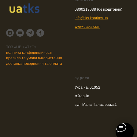
Контакти
0800213038 (безкоштовно)
info@tks.kharkov.ua
www.uatks.com
ТОВ «НВФ «ТКС»
політика конфіденційності
правила та умови використання
доставка повернення та оплата
адреса
Украіна, 61052
м.Харків
вул. Мала Панасівська,1